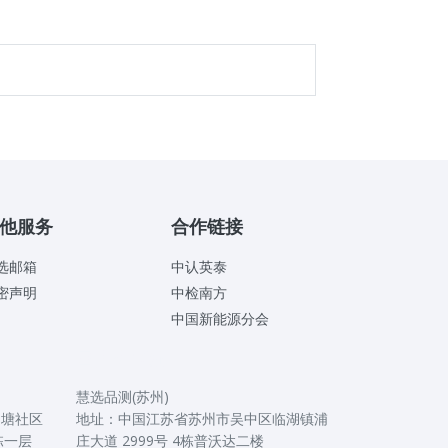
他服务
合作链接
选邮箱
中认英泰
密声明
中检南方
中国新能源分会
国内办事处
慧选品测(苏州)
角塘社区
地址：中国江苏省苏州市吴中区临湖镇浦
栋一层
庄大道 2999号 4栋普沃达二楼