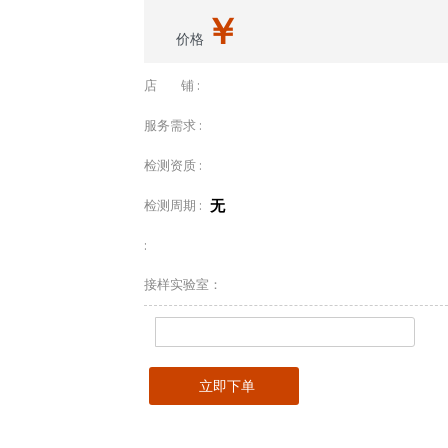
￥
价格
店 铺 :
服务需求 :
检测资质 :
无
检测周期 :
:
接样实验室：
立即下单