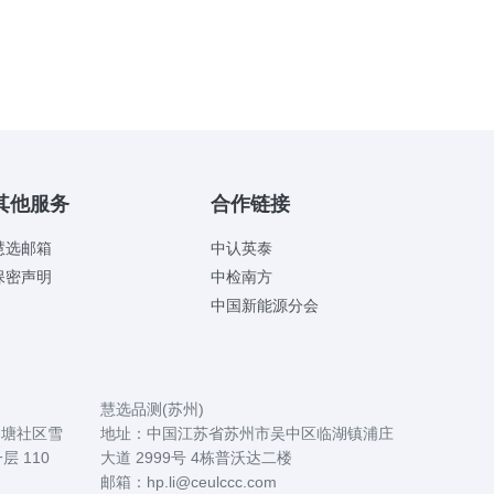
其他服务
合作链接
慧选邮箱
中认英泰
保密声明
中检南方
中国新能源分会
国内办事处
慧选品测(苏州)
角塘社区雪
地址：中国江苏省苏州市吴中区临湖镇浦庄
层 110
大道 2999号 4栋普沃达二楼
邮箱：hp.li@ceulccc.com