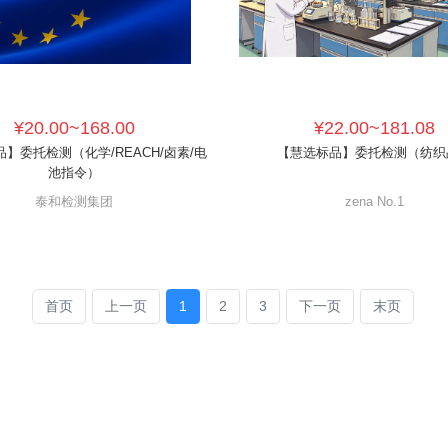
¥20.00~168.00
¥22.00~181.08
】委托检测（化学/REACH/卤素/电
【慧选标品】委托检测（纺织
池指令）
泰和检测集团
zena No.1
首页
上一页
1
2
3
下一页
末页