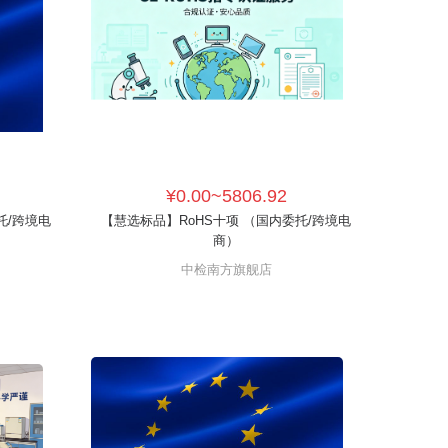
¥0.00~5806.92
托/跨境电
【慧选标品】RoHS十项 （国内委托/跨境电
商）
中检南方旗舰店