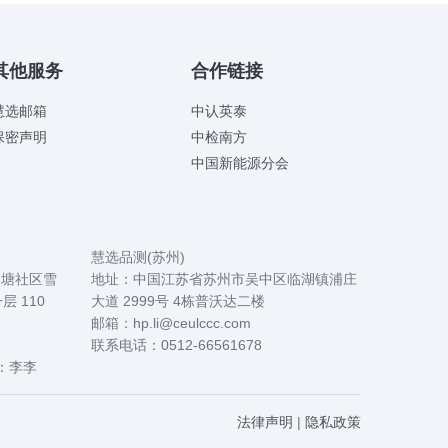
其他服务
合作链接
慧选邮箱
中认英泰
保密声明
中检南方
中国新能源分会
国内办事处
慧选品测(苏州)
角塘社区雪
地址：中国江苏省苏州市吴中区临湖镇浦庄
层 110
大道 2999号 4栋普沃达二楼
邮箱：hp.li@ceulccc.com
联系电话：0512-66561678
人：李李
法律声明
|
隐私政策