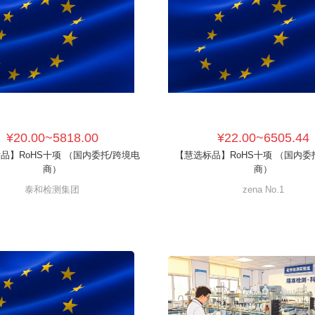
¥20.00~5818.00
¥22.00~6505.44
品】RoHS十项 （国内委托/跨境电
【慧选标品】RoHS十项 （国内委
商）
商）
泰和检测集团
zena No.1