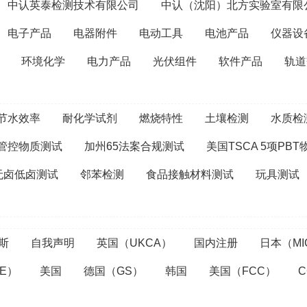
中认英泰检测技术有限公司
中认（沈阳）北方实验室有限
电子产品
电器附件
电动工具
电池产品
仪器设
环境化学
电力产品
光伏组件
软件产品
轨道
节水效率
耐化学试剂
燃烧特性
土壤检测
水质检
管控物质测试
加州65法案合规测试
美国TSCA 5项PB
无卤低卤测试
邻苯检测
食品接触材料测试
玩具测试
斯
自我声明
英国（UKCA）
国内注册
日本（MI
E）
美国
德国（GS）
韩国
美国（FCC）