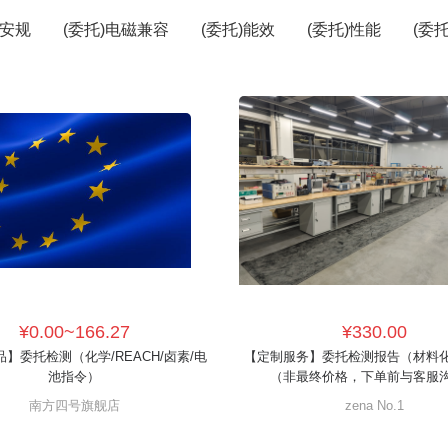
)安规
(委托)电磁兼容
(委托)能效
(委托)性能
(委
¥0.00~166.27
¥330.00
】委托检测（化学/REACH/卤素/电
【定制服务】委托检测报告（材料
池指令）
（非最终价格，下单前与客服
南方四号旗舰店
zena No.1