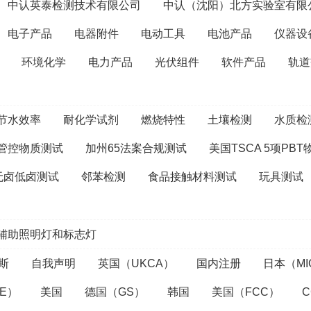
中认英泰检测技术有限公司
中认（沈阳）北方实验室有限
电子产品
电器附件
电动工具
电池产品
仪器设
环境化学
电力产品
光伏组件
软件产品
轨道
节水效率
耐化学试剂
燃烧特性
土壤检测
水质检
管控物质测试
加州65法案合规测试
美国TSCA 5项PB
无卤低卤测试
邻苯检测
食品接触材料测试
玩具测试
辅助照明灯和标志灯
斯
自我声明
英国（UKCA）
国内注册
日本（MI
E）
美国
德国（GS）
韩国
美国（FCC）