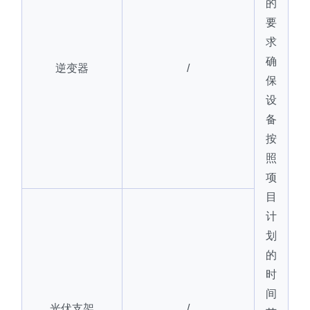
的
要
求
确
逆变器
/
保
设
备
按
照
项
目
计
划
的
时
间
光伏支架
/