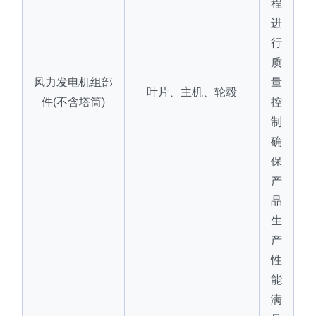
程
进
行
质
风力发电机组部
量
叶片、主机、轮毂
件(不含塔筒)
控
制
确
保
产
品
生
产
性
能
满