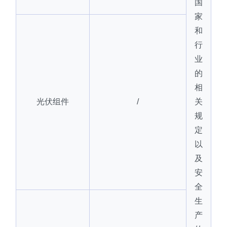
国
家
和
行
业
的
相
光伏组件
/
关
规
定
以
及
安
全
生
产