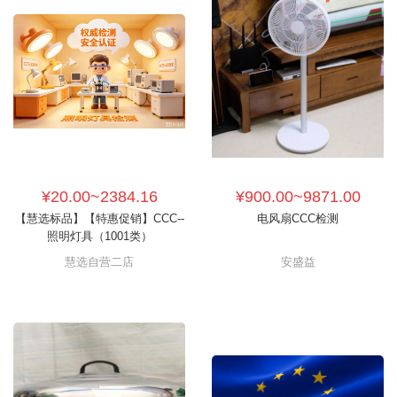
¥20.00~2384.16
¥900.00~9871.00
【慧选标品】【特惠促销】CCC--
电风扇CCC检测
照明灯具（1001类）
慧选自营二店
安盛益