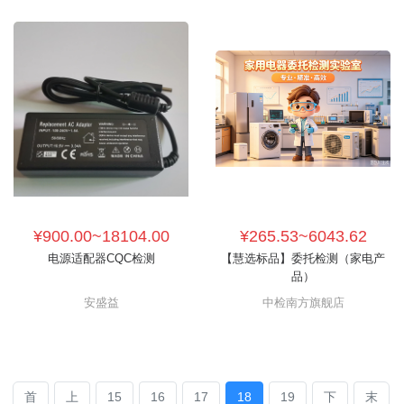
¥900.00~18104.00
¥265.53~6043.62
电源适配器CQC检测
【慧选标品】委托检测（家电产
品）
安盛益
中检南方旗舰店
首
上
15
16
17
18
19
下
末